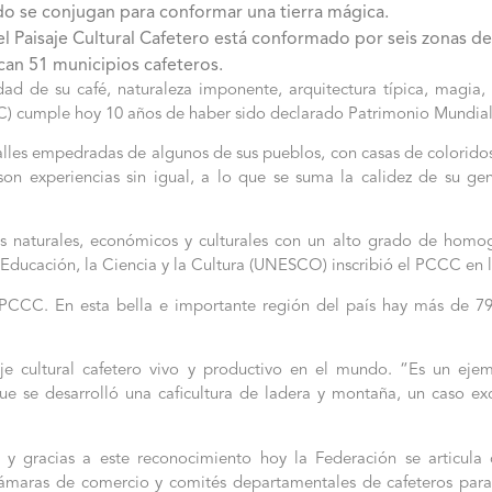
o se conjugan para conformar una tierra mágica.
l Paisaje Cultural Cafetero está conformado por seis zonas d
rcan 51 municipios cafeteros.
ad de su café, naturaleza imponente, arquitectura típica, magia, c
C) cumple hoy 10 años de haber sido declarado Patrimonio Mundial
alles empedradas de algunos de sus pueblos, con casas de coloridos
on experiencias sin igual, a lo que se suma la calidez de su gente
s naturales, económicos y culturales con un alto grado de homo
Educación, la Ciencia y la Cultura (UNESCO) inscribió el PCCC en l
el PCCC. En esta bella e importante región del país hay más de 79 
aje cultural cafetero vivo y productivo en el mundo. “Es un ej
 que se desarrolló una caficultura de ladera y montaña, un caso 
 y gracias a este reconocimiento hoy la Federación se articula c
maras de comercio y comités departamentales de cafeteros para 