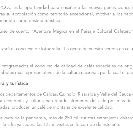
 PCCC es la oportunidad para enseñar a las nuevas generaciones 
oras su apropiación como territorio excepcional, motivar a los habi
iéndolo como destino turístico.
urso de cuento “Aventura Mágica en el Paisaje Cultural Cafetero”
izará el concurso de fotografía “La gente de nuestra vereda en cel
n programados el concurso de calidad de cafés especiales de o
 símbolos más representativos de la cultura nacional, por la cual el 
a y turística
os departamentos de Caldas, Quindío, Risaralda y Valle del Cauca q
uya economía y cultura, han girado alrededor del café por más 
dadas, producen un café de montaña de excelente calidad.
erivada de la pandemia, más de 250 mil turistas extranjeros visit
 la cifra ya supera las 12 mil visitas en lo corrido de este año.