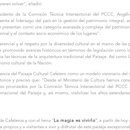
uieran volver”, añadió.
residente de la Comisión Técnica Intersectorial del PCCC, Angé
ta el liderazgo del país en la gestión del patrimonio integral, así
 se presentan como una categoría avanzada y compleja del patrimonio
onial y el contexto socio económico de los lugares”.
rencial y el respeto por la diversidad cultural en el marco de las p
ha promovido avances históricos en términos de legislación como la 
a las técnicas de la arquitectura tradicional del Paisaje. Así com
monio cultural de la Nación.
ancia del Paisaje Cultural Cafetero como un modelo visionario del 
ritorios y precisó que: “Desde el Ministerio de Cultura hemos co
s priorizados por la Comisión Técnica Intersectorial del PCCC. E
rnacional del Paisaje y, así mismo, visibilizar los altos estándar
 de Cafeteros y con el lema
´La magia es vivirlo’
, a partir de hoy
a propios y a visitantes a vivir y disfrutar de este paisaje excepcional