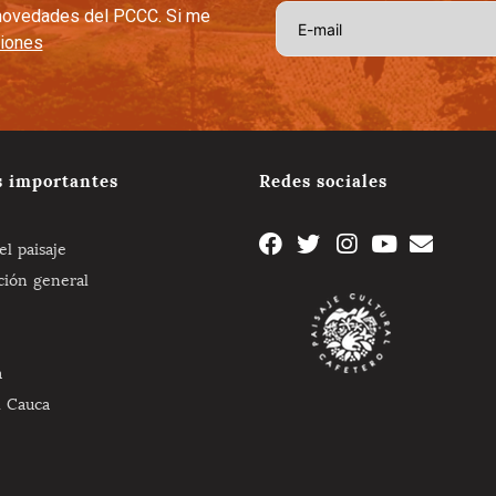
s novedades del PCCC. Si me
ciones
s importantes
Redes sociales
l paisaje
ción general
a
l Cauca