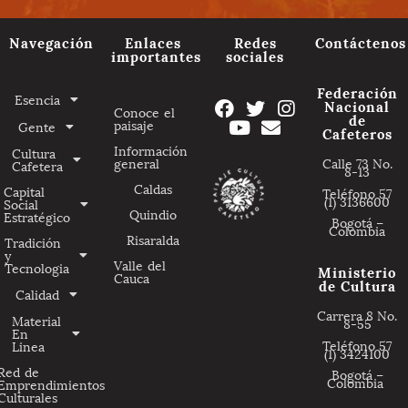
Navegación
Enlaces
Redes
Contáctenos
importantes
sociales
Federación
Esencia
Nacional
Conoce el
de
paisaje
Gente
Cafeteros
Información
Cultura
general
Calle 73 No.
Cafetera
8-13
Caldas
Capital
Teléfono 57
(1) 3136600
Social
Quindio
Estratégico
Bogotá –
Colombia
Risaralda
Tradición
y
Valle del
Tecnologia
Ministerio
Cauca
de Cultura
Calidad
Carrera 8 No.
Material
8-55
En
Teléfono 57
Linea
(1) 3424100
Red de
Bogotá –
Colombia
Emprendimientos
Culturales