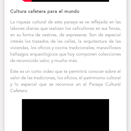
Cultura cafetera para el mundo
La riqueza cultural de este paisaje se ve reflejada en las
labores diarias que realizan los caficultores en sus fincas,
en su forma de vestirse, de expresarse. Son de especial
interés los trazados de las calles, la arquitectura de las
viviendas, los oficios y cocina tradicionales; maravillosos
hallazgos arqueológicos que hoy componen colecciones
de reconocido valor, y mucho más.
Este es un corto video que te permitirá conocer sobre el
valor de las tradiciones, los oficios, el patrimonio cultural
y lo especial que se reconoce en el Paisaje Cultural
Cafetero.