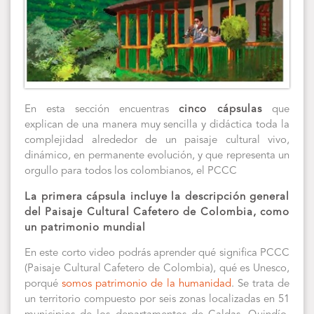
En esta sección encuentras
cinco cápsulas
que
explican de una manera muy sencilla y didáctica toda la
complejidad alrededor de un paisaje cultural vivo,
dinámico, en permanente evolución, y que representa un
orgullo para todos los colombianos, el PCCC
La primera cápsula incluye la descripción general
del Paisaje Cultural Cafetero de Colombia, como
un patrimonio mundial
En este corto video podrás aprender qué significa PCCC
(Paisaje Cultural Cafetero de Colombia), qué es Unesco,
porqué
somos patrimonio de la humanidad
. Se trata de
un territorio compuesto por seis zonas localizadas en 51