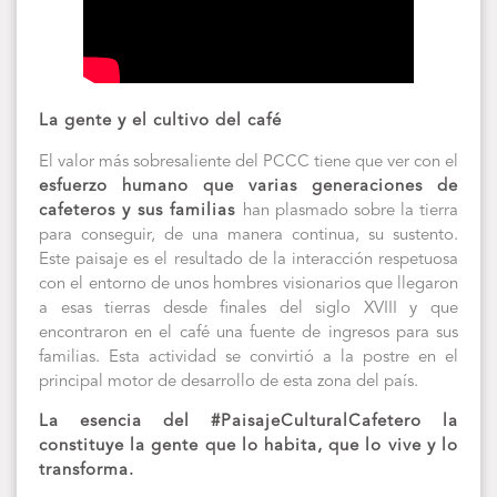
La gente y el cultivo del café
El valor más sobresaliente del PCCC tiene que ver con el
esfuerzo humano que varias generaciones de
cafeteros y sus familias
han plasmado sobre la tierra
para conseguir, de una manera continua, su sustento.
Este paisaje es el resultado de la interacción respetuosa
con el entorno de unos hombres visionarios que llegaron
a esas tierras desde finales del siglo XVIII y que
encontraron en el café una fuente de ingresos para sus
familias. Esta actividad se convirtió a la postre en el
principal motor de desarrollo de esta zona del país.
La esencia del #PaisajeCulturalCafetero la
constituye la gente que lo habita, que lo vive y lo
transforma.