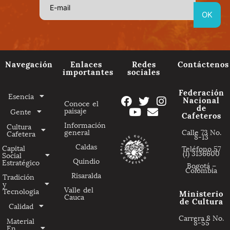
Navegación
Enlaces
Redes
Contáctenos
importantes
sociales
Federación
Esencia
Nacional
Conoce el
de
paisaje
Gente
Cafeteros
Información
Cultura
general
Calle 73 No.
Cafetera
8-13
Caldas
Capital
Teléfono 57
(1) 3136600
Social
Quindio
Estratégico
Bogotá –
Colombia
Risaralda
Tradición
y
Valle del
Tecnologia
Ministerio
Cauca
de Cultura
Calidad
Carrera 8 No.
Material
8-55
En