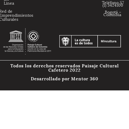
Teléfono 57
Linea
(1) 3424100
Red de
Bogotá –
Colombia
Emprendimientos
Culturales
Todos los derechos reservados Paisaje Cultural
Cafetero 2022
Desarrollado por
Mentor 360