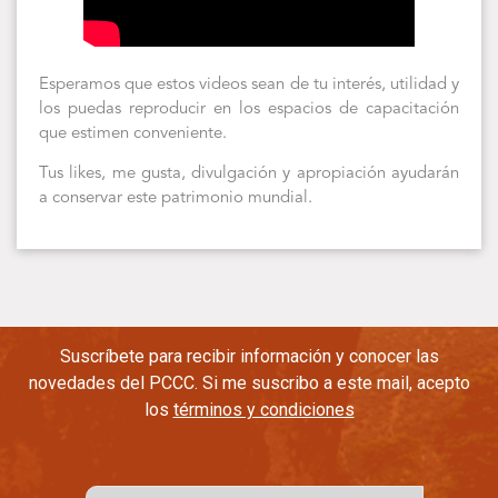
Esperamos que estos videos sean de tu interés, utilidad y
los puedas reproducir en los espacios de capacitación
que estimen conveniente.
Tus likes, me gusta, divulgación y apropiación ayudarán
a conservar este patrimonio mundial.
Suscríbete para recibir información y conocer las
novedades del PCCC. Si me suscribo a este mail, acepto
los
términos y condiciones