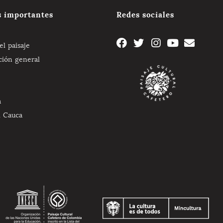
s importantes
Redes sociales
l paisaje
ción general
a
l Cauca