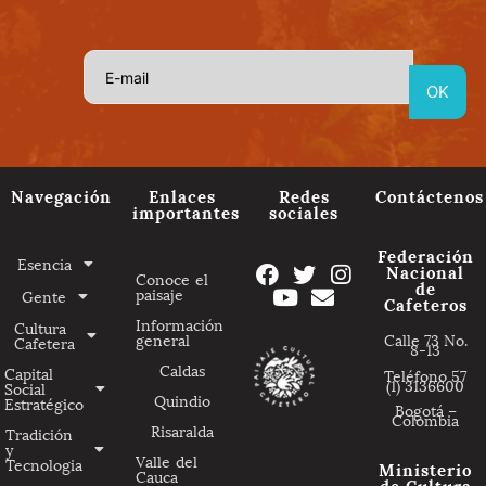
Navegación
Enlaces
Redes
Contáctenos
importantes
sociales
Federación
Esencia
Nacional
Conoce el
de
paisaje
Gente
Cafeteros
Información
Cultura
general
Calle 73 No.
Cafetera
8-13
Caldas
Capital
Teléfono 57
(1) 3136600
Social
Quindio
Estratégico
Bogotá –
Colombia
Risaralda
Tradición
y
Valle del
Tecnologia
Ministerio
Cauca
de Cultura