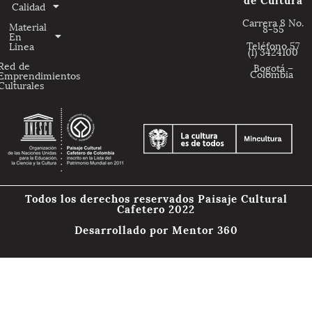
Calidad
Carrera 8 No.
Material
8-55
En
Teléfono 57
Linea
(1) 3424100
Red de
Bogotá –
Colombia
Emprendimientos
Culturales
Todos los derechos reservados Paisaje Cultural
Cafetero 2022
Desarrollado por
Mentor 360